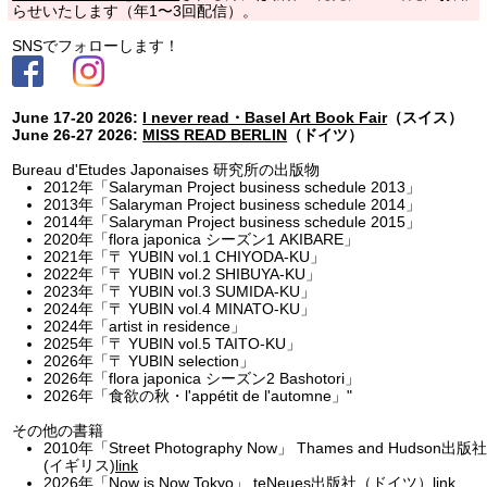
らせいたします（年1〜3回配信）。
SNSでフォローします！
June 17-20 2026:
I never read・Basel Art Book Fair
（スイス）
June 26-27 2026:
MISS READ BERLIN
（ドイツ）
Bureau d'Etudes Japonaises 研究所の出版物
2012年「Salaryman Project business schedule 2013」
2013年「Salaryman Project business schedule 2014」
2014年「Salaryman Project business schedule 2015」
2020年「flora japonica シーズン1 AKIBARE」
2021年「〒 YUBIN vol.1 CHIYODA-KU」
2022年「〒 YUBIN vol.2 SHIBUYA-KU」
2023年「〒 YUBIN vol.3 SUMIDA-KU」
2024年「〒 YUBIN vol.4 MINATO-KU」
2024年「artist in residence」
2025年「〒 YUBIN vol.5 TAITO-KU」
2026年「〒 YUBIN selection」
2026年「flora japonica シーズン2 Bashotori」
2026年「食欲の秋・l'appétit de l'automne」"
その他の書籍
2010年「Street Photography Now」 Thames and Hudson出版社
(イギリス)
link
2026年「Now is Now Tokyo」 teNeues出版社（ドイツ）
link