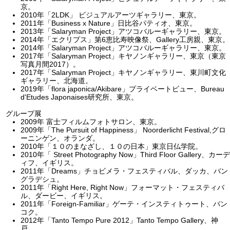
京。
2010年「2LDK」 ビジュアルアーツギャラリー、東京。
2011年「Business x Nature」日比谷パティオ、東京。
2013年「Salaryman Project」アツコバルーギャラリー、東京。
2014年「エクリプス」第6恵比寿映像祭、Gallery工房親、東京。
2014年「Salaryman Project」アツコバルーギャラリー、東京。
2017年「Salaryman Project」キヤノンギャラリー、東京（東京
写真月間2017）。
2017年「Salaryman Project」キヤノンギャラリー、東川町文化
ギャラリー、北海道。
2019年「flora japonica/Akibare」プライベートビュー、Bureau
d'Etudes Japonaises研究所、東京。
グループ展
2009年 富士フィルムフォトサロン、東京。
2009年「The Pursuit of Happiness」 Noorderlicht Festival,グロ
ーニンゲン、オランダ。
2010年「１０のまなざし、１０の日本」東京日仏学院。
2010年「 Street Photography Now」Third Floor Gallery、カーデ
ィフ、イギリス。
2011年「Dreams」チョビメラ・フェスティバル、ダッカ、バン
グラデシュ。
2011年「Right Here, Right Now」フォーマット・フェスティバ
ル、ダービー、イギリス。
2011年「Foreign-Familiar」ゲーテ・インスティトゥート、バン
コク。
2012年「Tanto Tempo Pure 2012」Tanto Tempo Gallery、神
戸。