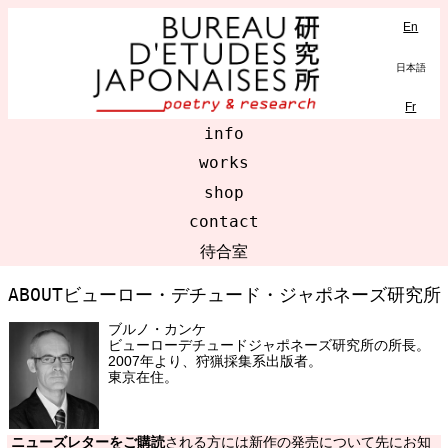
En
MENU
日本語
Fr
info
works
shop
contact
待合室
ABOUTビューロー・デチュード・ジャポネーズ研究所
ブルノ・カンケ
ビューローデチュードジャポネーズ研究所の所長。
2007年より、狩猟採集系出版者。
東京在住。
ニューズレターをご購読
される方には新作の発売について先にお知