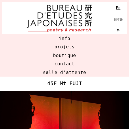
En
MENU
日本語
Fr
info
projets
boutique
contact
salle d'attente
45F Mt FUJI